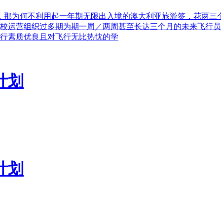
期，那为何不利用起一年期无限出入境的澳大利亚旅游签，花两三
校运营组织过多期为期一周／两周甚至长达三个月的未来飞行员
行素质优良且对飞行无比热忱的学
计划
计划