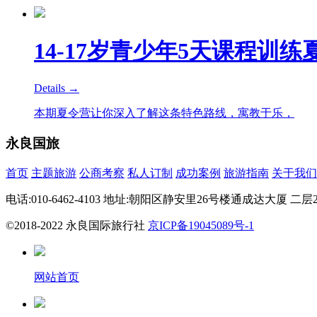
14-17岁青少年5天课程训练
Details →
本期夏令营让你深入了解这条特色路线，寓教于乐，
永良国旅
首页
主题旅游
公商考察
私人订制
成功案例
旅游指南
关于我们
电话:010-6462-4103 地址:朝阳区静安里26号楼通成达大厦 二层201内2
©2018-2022 永良国际旅行社
京ICP备19045089号-1
网站首页