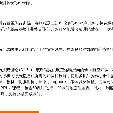
澳洲各大飞行学院。
进行目视飞行训练，在模拟器上进行仪表飞行程序训练，并在经
为飞往新南威尔士州指定飞行训练目的地做各项理论准备——这
南半球的澳大利亚陆地上的旖旎风光。在永良旅游部的精心安排
员执照理论
(ATPL)
，该课程提供航空运输层面的全面航空知识，
飞行和飞行员监控）所需的知识和技能，使用多机组操作手册中
课，教材，制服租赁，证书，
Logbook
，考试以及体检。完课时
（
PPL
）课程，包含
60
课时飞行，
20
课时地面理论课，教材，制
个月，支持分期完成课时）。