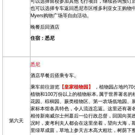
可以选择留校参加其他飞行项目，继续咨询预订
也可以选择专车返回悉尼市区维多利亚女王购物
Myers
购物广场等自由活动。
晚餐后回酒店
住宿：悉尼
悉尼
酒店早餐后搭乘专车。
乘车前往游览
【皇家植物园】
，植物园占地约
70
植物和
100
万份以上的植物标本
,
属于世界著名的
花园、棕榈园、蕨类植物区、第一农场低地园、
家标本馆各具特色，令人流连忘返。这里还有著
相传新南威尔士州蕞后一位行政总督，回国向英
第六天
况时，麦考利夫人都会在这里坐着，望向大海，
里绿草成茵，草地上参天古木高大粗壮，树荫下