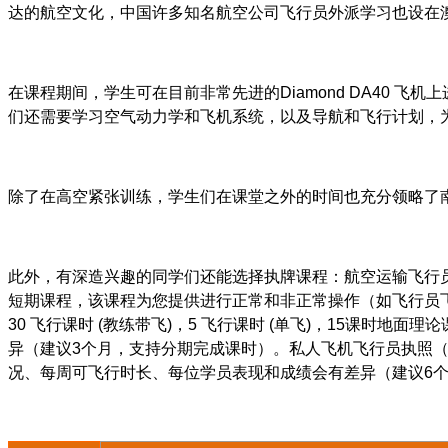
达的航空文化，中国许多知名航空公司飞行员外派学习也设在
在课程期间，学生可在目前非常先进的
Diamond DA40
飞机上
们还需要学习空气动力学和飞机系统，以及导航和飞行计划，
除了在高空紧张训练，学生们在课堂之外的时间也充分领略了
此外，有深造兴趣的同学们还能选择执牌课程：航空运输飞行
短期课程，该课程为您提供进行正常和非正常操作（如飞行员
30
飞行课时
(
教练带飞
)
，
5
飞行课时
(
单飞
)
，
15
课时地面理论
异（建议
3
个月，支持分期完成课时）。私人飞机飞行员执照
况、每周可飞行时长、每位学员表现和成绩会有差异（建议
6