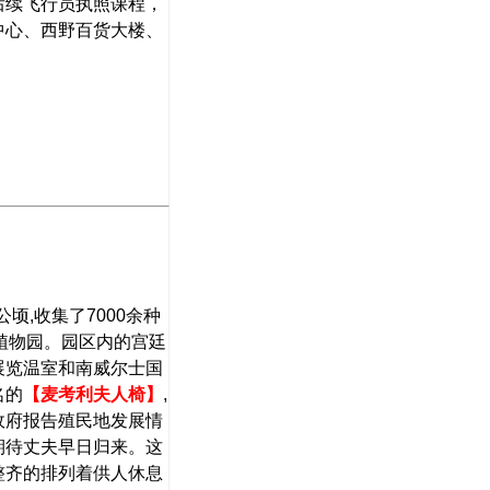
后续飞行员执照课程，
中心、西野百货大楼、
公顷
,
收集了
7000
余种
植物园。园区内的宫廷
展览温室和南威尔士国
名的
【麦考利夫人椅】
,
政府报告殖民地发展情
期待丈夫早日归来。这
整齐的排列着供人休息