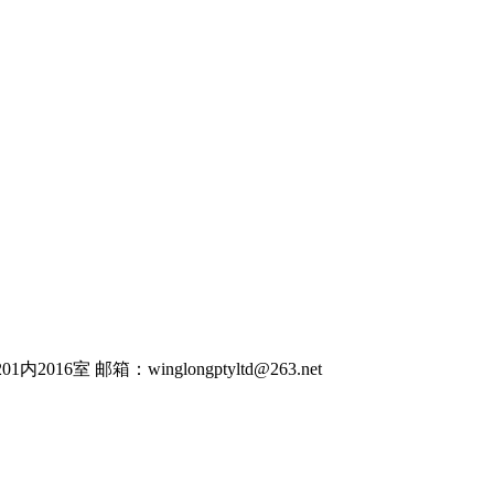
016室 邮箱：winglongptyltd@263.net