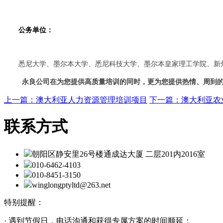
公务单位：
悉尼大学
、
墨尔本大学
、
悉尼科技大学
、
墨尔本皇家理工学院
、
新
永良公司在为您提供高质量培训的同时，更为您提供热情、周到
上一篇：澳大利亚人力资源管理培训项目
下一篇：澳大利亚农
联系方式
朝阳区静安里26号楼通成达大厦 二层201内2016室
010-6462-4103
010-8451-3150
winglongptyltd@263.net
特别提醒：
· 遇到节假日，电话沟通和获得专属方案的时间顺延；